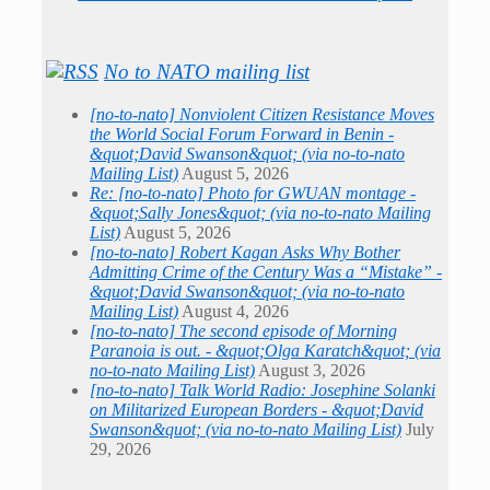
No to NATO mailing list
[no-to-nato] Nonviolent Citizen Resistance Moves
the World Social Forum Forward in Benin -
&quot;David Swanson&quot; (via no-to-nato
Mailing List)
August 5, 2026
Re: [no-to-nato] Photo for GWUAN montage -
&quot;Sally Jones&quot; (via no-to-nato Mailing
List)
August 5, 2026
[no-to-nato] Robert Kagan Asks Why Bother
Admitting Crime of the Century Was a “Mistake” -
&quot;David Swanson&quot; (via no-to-nato
Mailing List)
August 4, 2026
[no-to-nato] The second episode of Morning
Paranoia is out. - &quot;Olga Karatch&quot; (via
no-to-nato Mailing List)
August 3, 2026
[no-to-nato] Talk World Radio: Josephine Solanki
on Militarized European Borders - &quot;David
Swanson&quot; (via no-to-nato Mailing List)
July
29, 2026