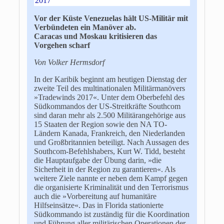
2017
Vor der Küste Venezuelas hält US-Militär mit
Verbündeten ein Manöver ab.
Caracas und Moskau kritisieren das
Vorgehen scharf
Von Volker Hermsdorf
In der Karibik beginnt am heutigen Dienstag der
zweite Teil des multinationalen Militärmanövers
»Tradewinds 2017«. Unter dem Oberbefehl des
Südkommandos der US-Streitkräfte Southcom
sind daran mehr als 2.500 Militärangehörige aus
15 Staaten der Region sowie den NA TO-
Ländern Kanada, Frankreich, den Niederlanden
und Großbritannien beteiligt. Nach Aussagen des
Southcom-Befehlshabers, Kurt W. Tidd, besteht
die Hauptaufgabe der Übung darin, »die
Sicherheit in der Region zu garantieren«. Als
weitere Ziele nannte er neben dem Kampf gegen
die organisierte Kriminalität und den Terrorismus
auch die »Vorbereitung auf humanitäre
Hilfseinsätze«. Das in Florida stationierte
Südkommando ist zuständig für die Koordination
und Führung aller militärischen Operationen der