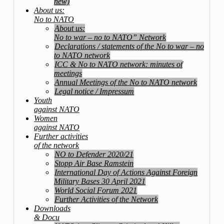
new)
About us:
No to NATO
About us:
No to war – no to NATO” Network
Declarations / statements of the No to war – no
to NATO network
ICC & No to NATO network: minutes of
meetings
Annual Meetings of the No to NATO network
Legal notice / Impressum
Youth
against NATO
Women
against NATO
Further activities
of the network
NO to Defender 2020/21
Stopp Air Base Ramstein
International Day of Actions Against Foreign
Military Bases 30 April 2021
World Social Forum 2021
Further Activities of the Network
Downloads
& Docu