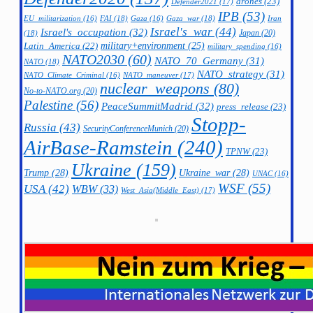
drones
(23)
Defender2021
(17)
IPB
(53)
FAI
(18)
Gaza_war
(18)
Iran
EU_militarization
(16)
Gaza
(16)
Israel's_war
(44)
Israel's_occupation
(32)
Japan
(20)
(18)
military+environment
(25)
Latin_America
(22)
military_spending
(16)
NATO2030
(60)
NATO_70_Germany
(31)
NATO
(18)
NATO_strategy
(31)
NATO_maneuver
(17)
NATO_Climate_Criminal
(16)
nuclear_weapons
(80)
No-to-NATO.org
(20)
Palestine
(56)
PeaceSummitMadrid
(32)
press_release
(23)
Stopp-
Russia
(43)
SecurityConferenceMunich
(20)
AirBase-Ramstein
(240)
TPNW
(23)
Ukraine
(159)
Trump
(28)
Ukraine_war
(28)
UNAC
(16)
WSF
(55)
USA
(42)
WBW
(33)
West_Asia(Middle_East)
(17)