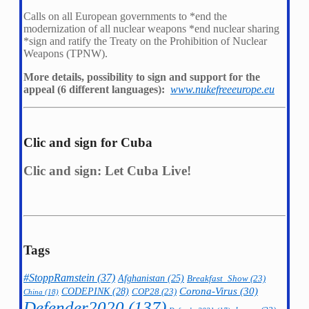
Calls on all European governments to *
end the
modernization of all nuclear weapons *
end nuclear sharing
*
sign and ratify the Treaty on the Prohibition of Nuclear
Weapons (TPNW).
More details, possibility to sign and support for the
appeal (6 different languages):
www.nukefreeeurope.eu
Clic and sign for Cuba
Clic and sign: Let Cuba Live!
Tags
#StoppRamstein
(37)
Afghanistan
(25)
Breakfast_Show
(23)
CODEPINK
(28)
Corona-Virus
(30)
COP28
(23)
China
(18)
Defender2020
(137)