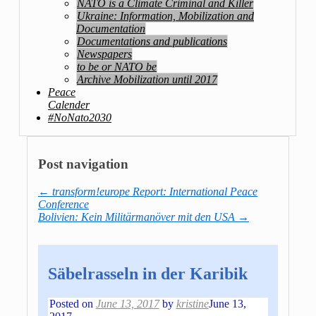
NATO is a Climate Criminal and Killer
Ukraine: Information, Mobilization and
Documentation
Documentations and publications
Newspapers
to be or NATO be
Archive Mobilization until 2017
Peace
Calender
#NoNato2030
Post navigation
←
transform!europe Report: International Peace
Conference
Bolivien: Kein Militärmanöver mit den USA
→
Säbelrasseln in der Karibik
Posted on
June 13, 2017
by
kristine
June 13,