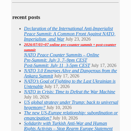
recent posts
Declaration of the International Anti-Imperialist
Peace Summit: A Common Front Against NATO,
Imperialism, and War
July 23, 2026
2026/07/03+07 online pre-counter summit + post-counter
summit
NATO Peace Counter Summits – Online
Pre-Summit: July 3, 7–9pm CEST
Post-Summit: July 11, 3-5pm CEST
July 17, 2026
NATO 3.0 Emerges Alive and Dangerous from the
Ankara Summit
July 17, 2026
NATO’s Goal of Fighting to the Last Ukrainian is
Untenable
July 17, 2026
NATO in Crisis: Time to Defeat the War Machine
July 10, 2026
US global strategy under Trump: back to universal
hegemony?
July 10, 2026
The new US-Europe relationship: subordination or
emancipation?
July 10, 2026
Solidarity with Turkish Anti-War and Human
Rights Activists – Stop Rearm Europe Statement