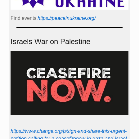
Find events
https://peace­in­ukraine.org/
Israels War on Palestine
https://www.change.org/p/sign-and-share-this-urgent-
petition-calling-for-a-ceasefirenow-in-gaza-and-israel