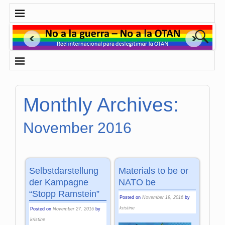
Monthly Archives:
November 2016
Selbstdarstellung
Materials to be or
der Kampagne
NATO be
“Stopp Ramstein”
Posted on
November 19, 2016
by
kristine
Posted on
November 27, 2016
by
kristine