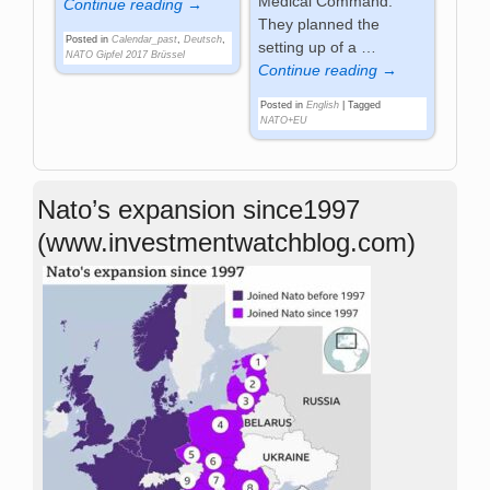
Medical Command.
Continue reading →
They planned the
Posted in
Calendar_past
,
Deutsch
,
setting up of a
…
NATO Gipfel 2017 Brüssel
Continue reading →
Posted in
English
|
Tagged
NATO+EU
Nato’s expansion since1997
(www.investmentwatchblog.com)