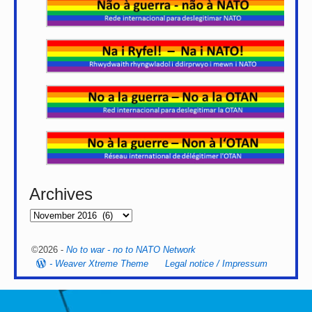
Archives
©2026 -
No to war - no to NATO Network
-
Weaver Xtreme Theme
Legal notice / Impressum