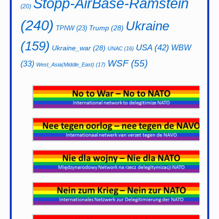
Stopp-AirBase-Ramstein
(20)
(240)
Ukraine
Trump
(28)
TPNW
(23)
(159)
USA
(42)
WBW
Ukraine_war
(28)
UNAC
(16)
WSF
(55)
(33)
West_Asia(Middle_East)
(17)