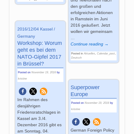
und Telefonaten nach
den großen und
erfolgreichen Aktionen
in Ramstein im Juni
2016 geäußert. Jetzt
2016/12/04 Kassel /
wollen wir gemeinsam
Germany
…
Workshop: Worum
Continue reading →
geht es bei dem
Posted in
Aktuelles
,
Calendar_past
,
NATO-Gipfel 2017
Deutsch
in Brüssel?
Posted on
November 19, 2016
by
kristine
Superpower
Europe
Im Rahmen des
Posted on
November 19, 2016
by
diesjährigen
kristine
Friedensratschlages in
Kassel am 3./4.
Dezember 2016 gibt es
German Foreign Policy
am Sonntag, 04.