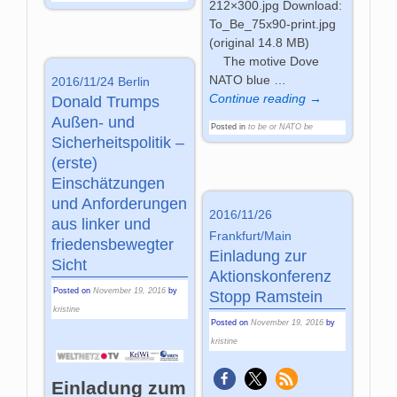
212×300.jpg Download:
To_Be_75x90-print.jpg
(original 14.8 MB)
The motive Dove
NATO blue
…
2016/11/24 Berlin
Continue reading →
Donald Trumps
Außen- und
Posted in
to be or NATO be
Sicherheitspolitik –
(erste)
Einschätzungen
und Anforderungen
2016/11/26
aus linker und
Frankfurt/Main
friedensbewegter
Einladung zur
Sicht
Aktionskonferenz
Posted on
November 19, 2016
by
Stopp Ramstein
kristine
Posted on
November 19, 2016
by
kristine
Einladung zum