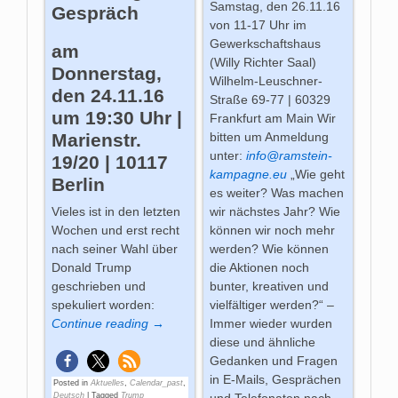
Samstag, den 26.11.16
Gespräch
von 11-17 Uhr im
Gewerkschaftshaus
am
(Willy Richter Saal)
Donnerstag,
Wilhelm-Leuschner-
den 24.11.16
Straße 69-77 | 60329
um 19:30 Uhr |
Frankfurt am Main Wir
Marienstr.
bitten um Anmeldung
unter:
info@ramstein-
19/20 | 10117
kampagne.eu
„Wie geht
Berlin
es weiter? Was machen
wir nächstes Jahr? Wie
Vieles ist in den letzten
können wir noch mehr
Wochen und erst recht
werden? Wie können
nach seiner Wahl über
die Aktionen noch
Donald Trump
bunter, kreativen und
geschrieben und
vielfältiger werden?“ –
spekuliert worden:
Immer wieder wurden
Continue reading →
diese und ähnliche
Gedanken und Fragen
in E-Mails, Gesprächen
Posted in
Aktuelles
,
Calendar_past
,
Deutsch
|
Tagged
Trump