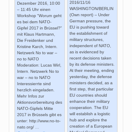
2016/11/16
Dezember 2016, 10:00
WASHINGTON/BERLIN
– 11:45 Uhr einen
(Own report) – Under
Workshop “Worum geht
German pressure, the
es bei dem NATO-
EU is pushing toward
Gipfel 2017 in Brüssel?”
the establishment of
mit Klaus Hartmann,
military structures,
Die Freidenker und
independent of NATO,
Kristine Karch, Intern.
as is evidenced by
Netzwerk No to war –
recent decisions taken
no to NATO
by its defense ministers.
Moderation: Lucas Wirl,
At their meeting, ending
Intern. Netzwerk No to
yesterday, the defense
war – no to NATO
ministers decided, as a
Interessierrte sind
first step, that particular
herzlich eingeladen.
EU countries should
Mehr Infos zur
enhance their military
Aktionsvorbereitung des
cooperation. The EU
NATO-Gipfels Mitte
will establish a logistic
2017 in Brüssels gibt es
hub and explore the
unter: http://www.no-to-
creation of a European
nato.org/
…