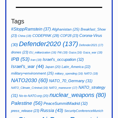
Tags
#StoppRamstein
(37)
Afghanistan
(25)
Breakfast_Show
CODEPINK
(28)
Corona-Virus
(23)
COP28
(23)
China
(18)
Defender2020
(137)
(30)
Defender2021
(17)
drones
(23)
EU_militarization
(16)
FAI
(18)
Gaza
(16)
Gaza_war
(18)
IPB
(53)
Israel's_occupation
(32)
Iran
(18)
Israel's_war
(44)
Latin_America
(22)
Japan
(20)
military+environment
(25)
military_spending
(16)
NATO
(18)
NATO2030
(60)
NATO_70_Germany
(31)
NATO_strategy
NATO_Climate_Criminal
(16)
NATO_maneuver
(17)
nuclear_weapons
(80)
(31)
No-to-NATO.org
(20)
Palestine
(56)
PeaceSummitMadrid
(32)
Russia
(43)
press_release
(23)
SecurityConferenceMunich