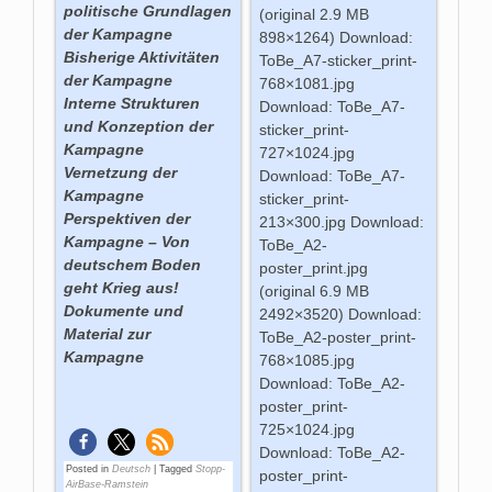
politische Grundlagen
(original 2.9 MB
der Kampagne
898×1264) Download:
Bisherige Aktivitäten
ToBe_A7-sticker_print-
der Kampagne
768×1081.jpg
Interne Strukturen
Download: ToBe_A7-
und Konzeption der
sticker_print-
Kampagne
727×1024.jpg
Vernetzung der
Download: ToBe_A7-
Kampagne
sticker_print-
Perspektiven der
213×300.jpg Download:
Kampagne –
Von
ToBe_A2-
deutschem Boden
poster_print.jpg
geht Krieg aus!
(original 6.9 MB
Dokumente und
2492×3520) Download:
Material zur
ToBe_A2-poster_print-
Kampagne
768×1085.jpg
Download: ToBe_A2-
poster_print-
725×1024.jpg
Download: ToBe_A2-
Posted in
Deutsch
|
Tagged
Stopp-
poster_print-
AirBase-Ramstein