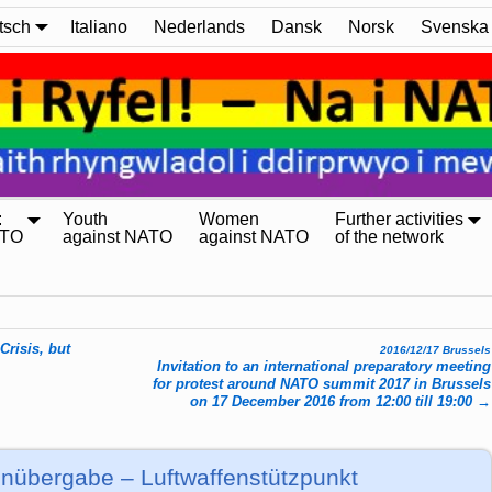
tsch
Italiano
Nederlands
Dansk
Norsk
Svenska
:
Youth
Women
Further activities
ATO
against NATO
against NATO
of the network
risis, but
2016/12/17 Brussels
Invitation to an international preparatory meeting
for protest around NATO summit 2017 in Brussels
on 17 December 2016 from 12:00 till 19:00
→
übergabe – Luftwaffenstützpunkt