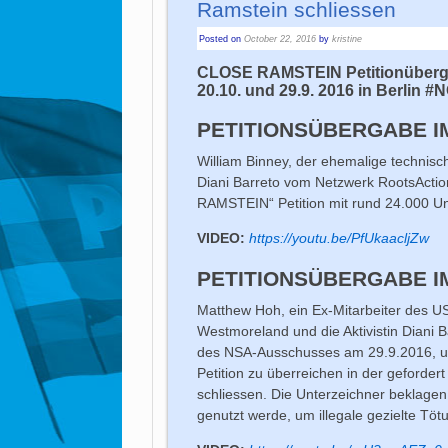
Ramstein schliessen
Posted on
October 22, 2016
by
kristine
CLOSE RAMSTEIN Petitionübergab
20.10. und 29.9. 2016 in Berlin
PETITIONSÜBERGABE I
William Binney, der ehemalige technisch
Diani Barreto vom Netzwerk RootsAct
RAMSTEIN“ Petition mit rund 24.000 U
VIDEO:
https://youtu.be/PfUkaacljZw
PETITIONSÜBERGABE IM
Matthew Hoh, ein Ex-Mitarbeiter des U
Westmoreland und die Aktivistin Diani B
des NSA-Ausschusses am 29.9.2016, um
Petition zu überreichen in der gefordert
schliessen. Die Unterzeichner beklage
genutzt werde, um illegale gezielte Tö