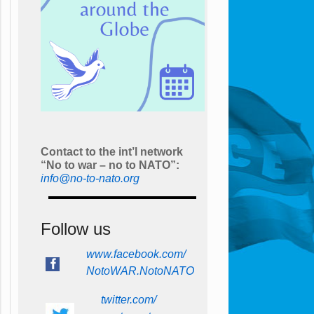
Contact to the int’l network
“No to war – no to NATO”:
info@no-to-nato.org
Follow us
www.facebook.com/
NotoWAR.NotoNATO
twitter.com/