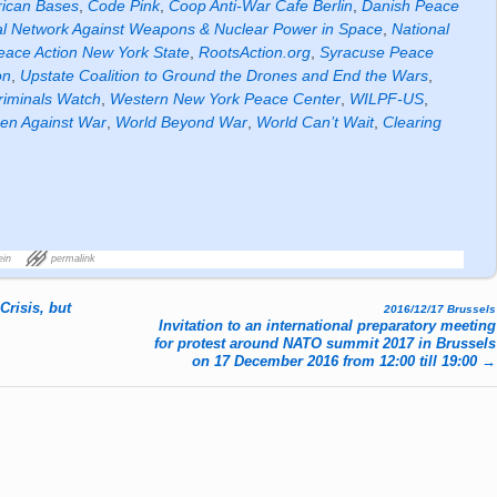
rican Bases
,
Code Pink
,
Coop Anti-War Cafe Berlin
,
Danish Peace
l Network Against Weapons & Nuclear Power in Space
,
National
eace Action New York State
,
RootsAction.org
,
Syracuse Peace
on
,
Upstate Coalition to Ground the Drones and End the Wars
,
riminals Watch
,
Western New York Peace Center
,
WILPF-US
,
n Against War
,
World Beyond War
,
World Can’t Wait
,
Clearing
ein
permalink
risis, but
2016/12/17 Brussels
Invitation to an international preparatory meeting
for protest around NATO summit 2017 in Brussels
on 17 December 2016 from 12:00 till 19:00
→