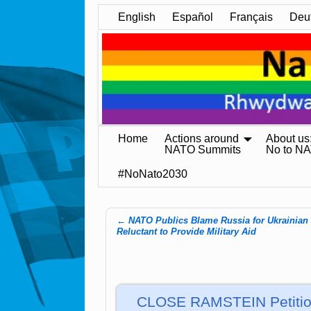
English
Español
Français
Deu
Home
Actions around
About us
NATO Summits
No to N
#NoNato2030
←
NATO Publics Blame Russia for Ukrainian C
Post navigation
Reluctant to Provide Military Aid
CLOSE RAMSTEIN Petition