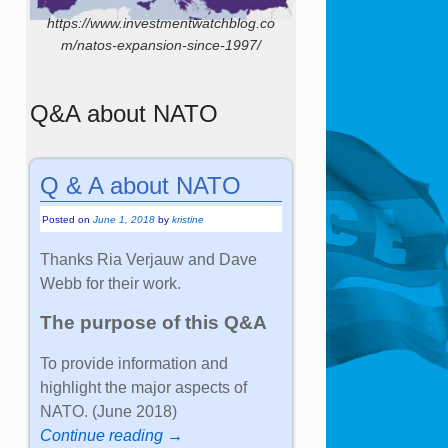
https://www.investmentwatchblog.co
m/natos-expansion-since-1997/
Q&A about NATO
Q & A about NATO
Posted on
June 1, 2018
by
kristine
Thanks Ria Verjauw and Dave
Webb for their work.
The purpose of this Q&A
To provide information and
highlight the major aspects of
NATO. (June 2018)
Continue reading →