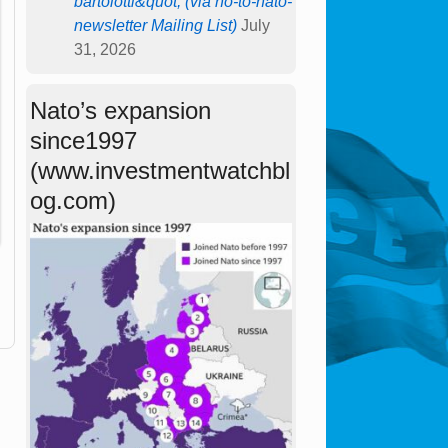
bartolotti&quot; (via no-to-nato-
newsletter Mailing List)
July
31, 2026
Nato’s expansion
since1997
(www.investmentwatchbl
og.com)