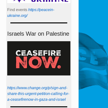
Find events
https://peace­in­
ukraine.org/
Israels War on Palestine
https://www.change.org/p/sign-and-
share-this-urgent-petition-calling-for-
a-ceasefirenow-in-gaza-and-israel