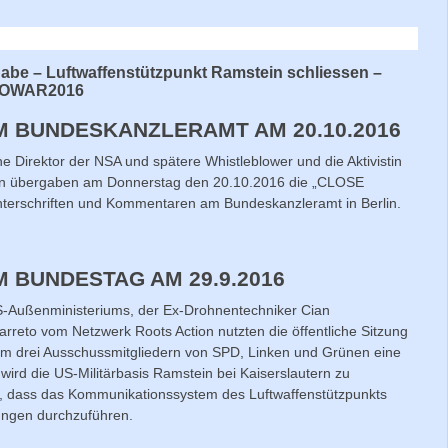
e – Luftwaffenstützpunkt Ramstein schliessen –
 #NOWAR2016
M BUNDESKANZLERAMT AM 20.10.2016
e Direktor der NSA und spätere Whistleblower und die Aktivistin
ion übergaben am Donnerstag den 20.10.2016 die „CLOSE
nterschriften und Kommentaren am Bundeskanzleramt in Berlin.
 BUNDESTAG AM 29.9.2016
S-Außenministeriums, der Ex-Drohnentechniker Cian
arreto vom Netzwerk Roots Action nutzten die öffentliche Sitzung
 drei Ausschussmitgliedern von SPD, Linken und Grünen eine
 wird die US-Militärbasis Ramstein bei Kaiserslautern zu
n, dass das Kommunikationssystem des Luftwaffenstützpunkts
tungen durchzuführen.