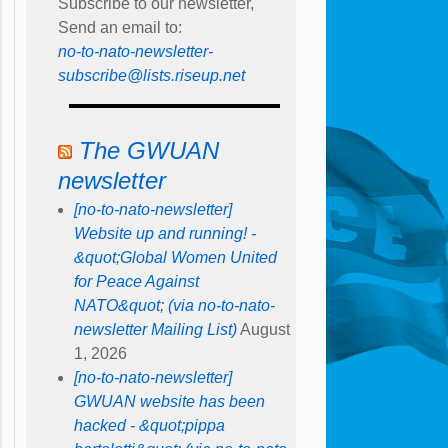
Subscribe to our newsletter,
Send an email to:
no-to-nato-newsletter-
subscribe@lists.riseup.net
The GWUAN
newsletter
[no-to-nato-newsletter]
Website up and running! -
&quot;Global Women United
for Peace Against
NATO&quot; (via no-to-nato-
newsletter Mailing List)
August
1, 2026
[no-to-nato-newsletter]
GWUAN website has been
hacked - &quot;pippa