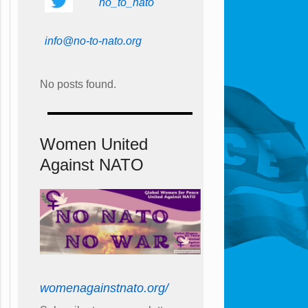
no_to_nato
info@no-to-nato.org
No posts found.
Women United
Against NATO
womenagainstnato.org/