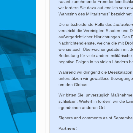
rasant zunehmende Fremdenfeindlichkeit
wir fordern Sie dazu auf endlich von e
Wahnsinn des Militarismus“ bezeichnet 
Die entscheidende Rolle des
Luftwaffe
verstrickt die Vereinigten Staaten und
außergerichtlicher Hinrichtungen. Das
Nachrichtendienste, welche die mit Dro
wie sie auch Überwachungsdaten mit de
Bedeutung für viele andere militärische
negative Folgen in so vielen Ländern h
Während wir dringend die Deeskalation 
unterstützen wir gewaltlose Bewegun
um den Globus.
Wir bitten Sie, unverzüglich Maßnahme
schließen. Weiterhin fordern wir die Ein
irgendeinen anderen Ort.
Signers and comments as of Septembe
Partners: