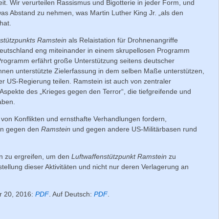
. Wir verurteilen Rassismus und Bigotterie in jeder Form, und
twas Abstand zu nehmen, was Martin Luther King Jr. „als den
hat.
nstützpunkts Ramstein
als Relaistation für Drohnenangriffe
 Deutschland eng miteinander in einem skrupellosen Programm
 Programm erfährt große Unterstützung seitens deutscher
hnen unterstützte Zielerfassung in dem selben Maße unterstützen,
r US-Regierung teilen. Ramstein ist auch von zentraler
 Aspekte des „Krieges gegen den Terror“, die tiefgreifende und
aben.
von Konflikten und ernsthafte Verhandlungen fordern,
gen gegen den
Ramstein
und gegen andere US-Militärbasen rund
n zu ergreifen, um den
Luftwaffenstützpunkt Ramstein
zu
stellung dieser Aktivitäten und nicht nur deren Verlagerung an
r 20, 2016:
PDF
. Auf Deutsch:
PDF
.