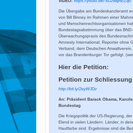
VIDEO:
https://youtu.be/-sU2wqAEZq0
Die Übergabe am Bundeskanzleramt erfo
von Bill Binney im Rahmen einer Mahn
und Menschenrechtsorganisationen hat
Bundestagsabstimmung über das BND-Ge
Überwachungspraxis des Bundesnachrich
Amnesty International, Reporter ohne G
Verband, dem Deutschen Anwaltverein, 
vor das Brandenburger Tor gefolgt. (wei
Hier die Petition:
Petition zur Schliessung
http://bit.ly/2eyWJDz
An: Präsident Barack Obama, Kanzl
Bundestag
Die Kriegspolitik der US-Regierung, d
Elend in vielen Ländern. Länder, in d
Hautfarbe sind. Ergebnisse sind die Be