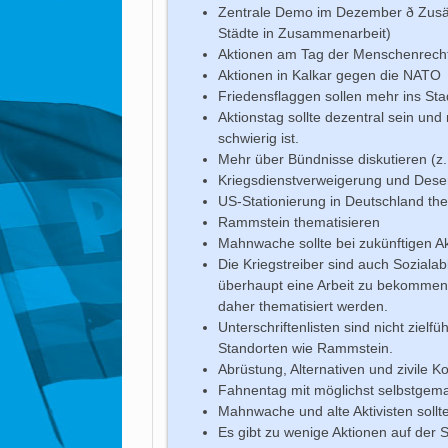
Zentrale Demo im Dezember ð Zusätz
Städte in Zusammenarbeit)
Aktionen am Tag der Menschenrech
Aktionen in Kalkar gegen die NATO
Friedensflaggen sollen mehr ins Stad
Aktionstag sollte dezentral sein und
schwierig ist.
Mehr über Bündnisse diskutieren (z
Kriegsdienstverweigerung und Deser
US-Stationierung in Deutschland th
Rammstein thematisieren
Mahnwache sollte bei zukünftigen A
Die Kriegstreiber sind auch Sozia
überhaupt eine Arbeit zu bekommen.
daher thematisiert werden.
Unterschriftenlisten sind nicht zielf
Standorten wie Rammstein.
Abrüstung, Alternativen und zivile K
Fahnentag mit möglichst selbstgem
Mahnwache und alte Aktivisten soll
Es gibt zu wenige Aktionen auf der 