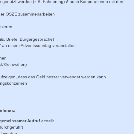
nen genutzt werden (z.B. Fahnentag) ð auch Kooperationen mit den
 der OSZE zusammenarbeiten
isieren
ils, Briefe, Bürgergespräche)
“ an einem Adventssonntag veranstalten
nnen
st/Kleinwaffen)
Aufzeigen, dass das Geld besser verwendet werden kann
ungskonzernen
nferenz
gemeinsamer Aufruf
erstellt
urchgeführt
rt werden