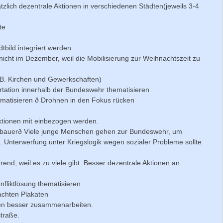
lich dezentrale Aktionen in verschiedenen Städten(jeweils 3-4
te
tbild integriert werden.
 nicht im Dezember, weil die Mobilisierung zur Weihnachtszeit zu
.B. Kirchen und Gewerkschaften)
tation innerhalb der Bundeswehr thematisieren
ematisieren ð Drohnen in den Fokus rücken
ktionen mit einbezogen werden.
labbauerð Viele junge Menschen gehen zur Bundeswehr, um
 Unterwerfung unter Kriegslogik wegen sozialer Probleme sollte
ührend, weil es zu viele gibt. Besser dezentrale Aktionen an
onfliktlösung thematisieren
achten Plakaten
ten besser zusammenarbeiten.
Straße.