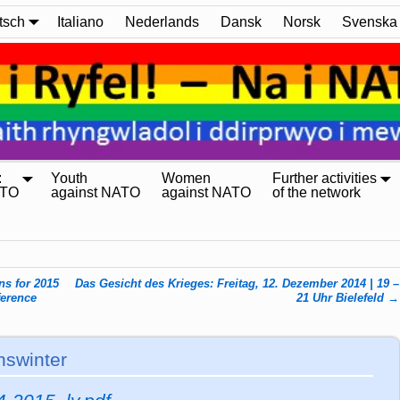
tsch
Italiano
Nederlands
Dansk
Norsk
Svenska
:
Youth
Women
Further activities
ATO
against NATO
against NATO
of the network
ns for 2015
Das Gesicht des Krieges: Freitag, 12. Dezember 2014 | 19 –
ference
21 Uhr Bielefeld
→
nswinter