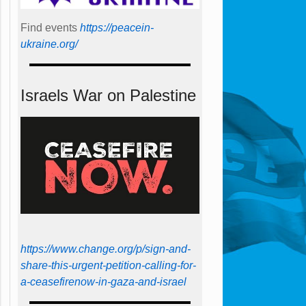
Find events
https://peace­in­
ukraine.org/
Israels War on Palestine
https://www.change.org/p/sign-and-
share-this-urgent-petition-calling-for-
a-ceasefirenow-in-gaza-and-israel