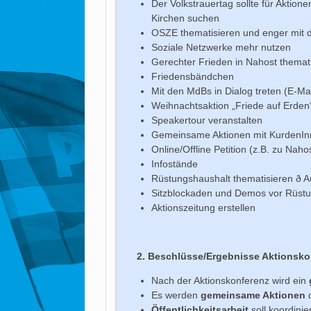
Der Volkstrauertag sollte für Aktio
Kirchen suchen
OSZE thematisieren und enger mit
Soziale Netzwerke mehr nutzen
Gerechter Frieden in Nahost themat
Friedensbändchen
Mit den MdBs in Dialog treten (E-Ma
Weihnachtsaktion „Friede auf Erden
Speakertour veranstalten
Gemeinsame Aktionen mit KurdenI
Online/Offline Petition (z.B. zu Naho
Infostände
Rüstungshaushalt thematisieren ð 
Sitzblockaden und Demos vor Rüst
Aktionszeitung erstellen
2. Beschlüsse/Ergebnisse Aktionsko
Nach der Aktionskonferenz wird ein
Es werden
gemeinsame Aktionen
d
Öffentlichkeitsarbeit
soll koordinie