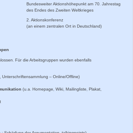
Bundesweiter Aktionshöhepunkt am 70. Jahrestag
des Endes des Zweiten Weltkrieges
2. Aktionskonferenz
(an einem zentralen Ort in Deutschland)
uppen
ossen. Für die Arbeitsgruppen wurden ebenfalls
f, Unterschriftensammlung – Online/Offline)
mmunikation
(u.a. Homepage, Wiki, Mailingliste, Plakat,
t
.: Schärfung der Argumentation, talkingpoints)