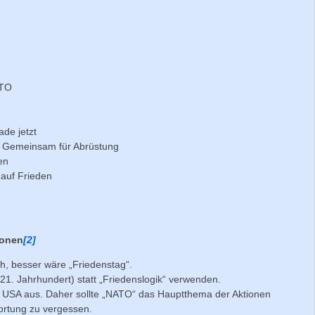
ATO
de jetzt
– Gemeinsam für Abrüstung
en
auf Frieden
ionen
[2]
ch, besser wäre „Friedenstag“.
 21. Jahrhundert) statt „Friedenslogik“ verwenden.
 USA aus. Daher sollte „NATO“ das Hauptthema der Aktionen
ortung zu vergessen.