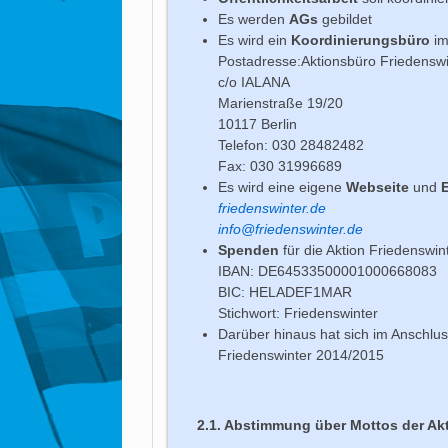
Es werden
AGs
gebildet
Es wird ein
Koordinierungsbüro
im
Postadresse:Aktionsbüro Friedenswi
c/o IALANA
Marienstraße 19/20
10117 Berlin
Telefon: 030 28482482
Fax: 030 31996689
Es wird eine eigene
Webseite
und
friedenswinter.de
info@friedenswinter.de
Spenden
für die Aktion Friedenswin
IBAN: DE64533500001000668083
BIC: HELADEF1MAR
Stichwort: Friedenswinter
Darüber hinaus hat sich im Anschlu
Friedenswinter 2014/2015
2.1. Abstimmung über Mottos der Ak