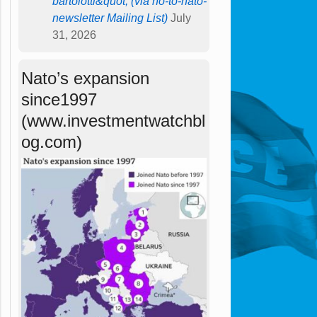
bartolotti&quot; (via no-to-nato-
newsletter Mailing List)
July
31, 2026
Nato’s expansion
since1997
(www.investmentwatchbl
og.com)