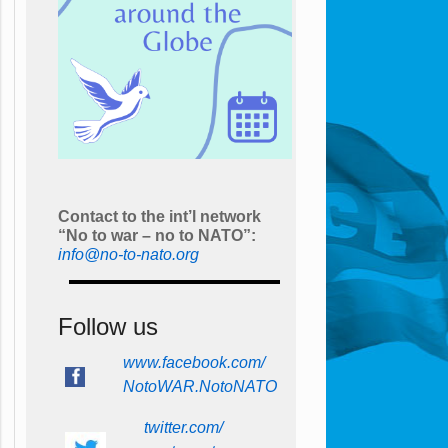
Contact to the int’l network
“No to war – no to NATO”:
info@no-to-nato.org
Follow us
www.facebook.com/
NotoWAR.NotoNATO
twitter.com/