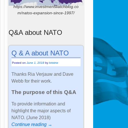
https://www.investmentwatchblog.co
m/natos-expansion-since-1997/
Q&A about NATO
Q & A about NATO
Posted on
June 1, 2018
by
kristine
Thanks Ria Verjauw and Dave
Webb for their work.
The purpose of this Q&A
To provide information and
highlight the major aspects of
NATO. (June 2018)
Continue reading →