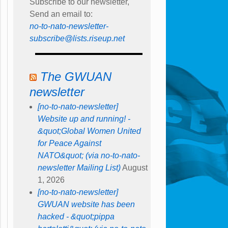
Subscribe to our newsletter,
Send an email to:
no-to-nato-newsletter-
subscribe@lists.riseup.net
The GWUAN
newsletter
[no-to-nato-newsletter]
Website up and running! -
&quot;Global Women United
for Peace Against
NATO&quot; (via no-to-nato-
newsletter Mailing List)
August
1, 2026
[no-to-nato-newsletter]
GWUAN website has been
hacked - &quot;pippa