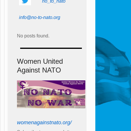
no_to_nato
info@no-to-nato.org
No posts found.
Women United
Against NATO
womenagainstnato.org/