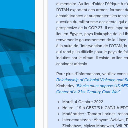
alimentaire. Au lieu d’aider l’Afrique à s
l’OTAN exportent des armes, forment de
déstabilisantes et augmentent les tension
question du militarisme occidental qui 
perspective de la COP 27. Il est impor
lieu en Égypte, pays limitrophe de la L
renverser le gouvernement de la Libye, q
à la suite de l’intervention de l’OTAN, l
qui rend plus difficile pour le pays de 
induites par le climat. Il existe un lien c
continent africain.
Pour plus d’informations, veuillez consul
Relationship of Colonial Violence and 
Kimberley
“Blacks must oppose US AF
Center of a 21st Century Cold War”
.
Mardi, 4 Octobre 2022
Heure : 19 h CEST/5 h CAT/1 h ED
Modératrice : Tamara Lorincz, respo
Intervenants•es : Abayomi Azikiwe,
Zimbabwe, Mpiwa Mangwiro, WILPF 