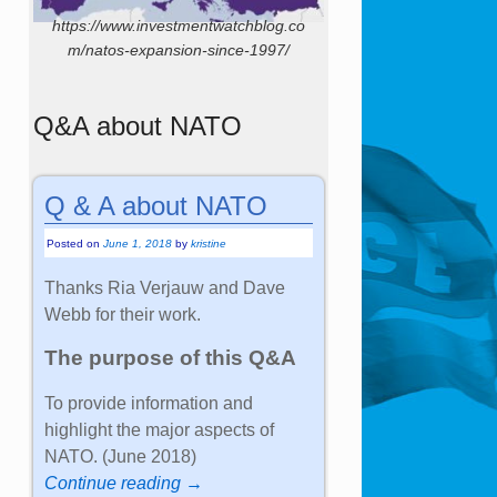
https://www.investmentwatchblog.co
m/natos-expansion-since-1997/
Q&A about NATO
Q & A about NATO
Posted on
June 1, 2018
by
kristine
Thanks Ria Verjauw and Dave
Webb for their work.
The purpose of this Q&A
To provide information and
highlight the major aspects of
NATO. (June 2018)
Continue reading →