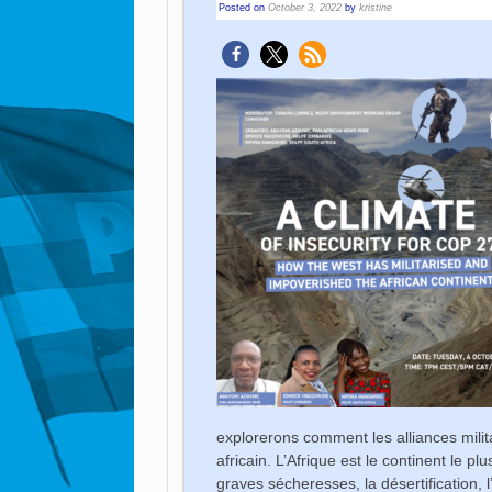
Posted on
October 3, 2022
by
kristine
explorerons comment les alliances milit
africain. L’Afrique est le continent le p
graves sécheresses, la désertification, l