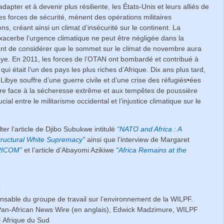
’adapter et à devenir plus résiliente, les États-Unis et leurs alliés de
s forces de sécurité, mènent des opérations militaires
s, créant ainsi un climat d’insécurité sur le continent. La
exacerbe l’urgence climatique ne peut être négligée dans la
tant de considérer que le sommet sur le climat de novembre aura
ibye. En 2011, les forces de l’OTAN ont bombardé et contribué à
ui était l’un des pays les plus riches d’Afrique. Dix ans plus tard,
a Libye souffre d’une guerre civile et d’une crise des réfugiés•ées
faire face à la sécheresse extrême et aux tempêtes de poussière
rucial entre le militarisme occidental et l’injustice climatique sur le
ter l’article de Djibo Subukwe intitulé
“NATO and Africa : A
Structural White Supremacy”
ainsi que l’interview de Margaret
RICOM”
et l’article d’Abayomi Azikiwe
“Africa Remains at the
T
nsable du groupe de travail sur l’environnement de la WILPF.
 Pan-African News Wire (en anglais), Edwick Madzimure, WILPF
Afrique du Sud