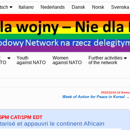
tsch
Italiano
Nederlands
Dansk
Norsk
Svenska
:
Youth
Women
Further activities
ATO
against NATO
against NATO
of the network
2022/11/11-14 Korea
Week of Action for Peace in Korea!
→
/ 5PM CAT/1PM EDT
arisé et appauvri le continent Africain