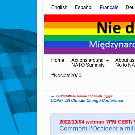
English
Español
Français
Deu
Home
Actions around
About us
NATO Summits
No to N
#NoNato2030
←
2022/11/06-18 Sharm El-Sheikh, Egypt
Post navigation
COP27 UN Climate Change Conference
2022/10/04 webinar 7PM CEST
Comment l’Occident a milit