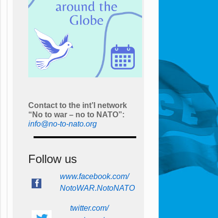
Contact to the int’l network
“No to war – no to NATO”:
info@no-to-nato.org
Follow us
www.facebook.com/
NotoWAR.NotoNATO
twitter.com/