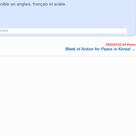
nible en anglais, français et arabe.
rmalink
2022/11/11-14 Korea
Week of Action for Peace in Korea!
→