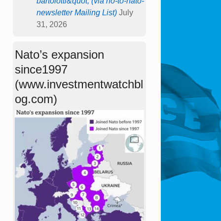
bartolotti&quot; (via no-to-nato-
newsletter Mailing List)
July
31, 2026
Nato’s expansion
since1997
(www.investmentwatchbl
og.com)