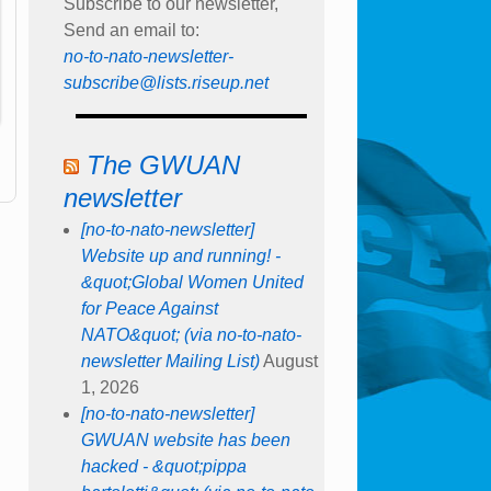
Subscribe to our newsletter,
Send an email to:
no-to-nato-newsletter-
subscribe@lists.riseup.net
The GWUAN
newsletter
[no-to-nato-newsletter]
Website up and running! -
&quot;Global Women United
for Peace Against
NATO&quot; (via no-to-nato-
newsletter Mailing List)
August
1, 2026
[no-to-nato-newsletter]
GWUAN website has been
hacked - &quot;pippa