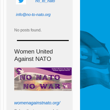
no_to_nato
info@no-to-nato.org
No posts found.
Women United
Against NATO
womenagainstnato.org/