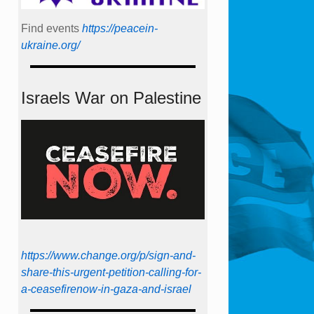
Find events
https://peace­in­
ukraine.org/
Israels War on Palestine
https://www.change.org/p/sign-and-
share-this-urgent-petition-calling-for-
a-ceasefirenow-in-gaza-and-israel